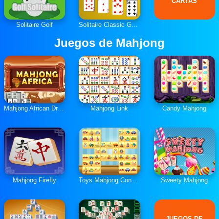
CARTAS
Solitaire Golf
Solitaire Classic Games
Juegos de Mahjong
Mahjong African Dream
Mahjong Link
Candy Mahjong
Mahjong Firefly
Toys Mahjong Connect
Sweety Mahjong
JUEGOS DE