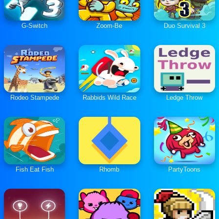
G-Switch
Zoom-Be
Duo Survival 3
Rodeo Stampede
Rabbids Wild Race
Ledge Throw
Fish Eat Fish
Rhomb
PartyToons