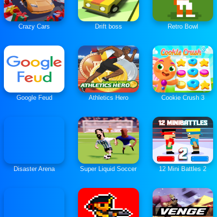
Crazy Cars
Drift boss
Retro Bowl
Google Feud
Athletics Hero
Cookie Crush 3
Disaster Arena
Super Liquid Soccer
12 Mini Battles 2