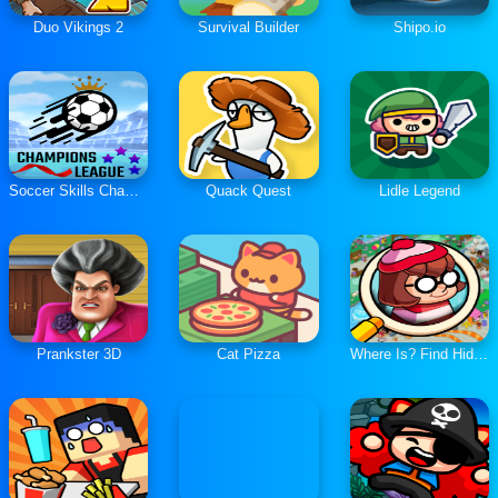
Duo Vikings 2
Survival Builder
Shipo.io
Soccer Skills Champions League
Quack Quest
Lidle Legend
Prankster 3D
Cat Pizza
Where Is? Find Hidden Objects