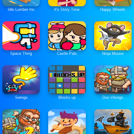
Idle Lumber Inc
It's Story Time
Happy Wheels
Space Thing
Castle Pals
Ninja Mouse
Swingo
Blocks up
Duo Vikings