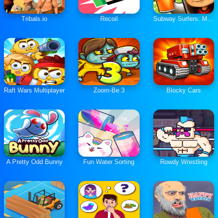
Tribals.io
Recoil
Subway Surfers: Monaco
Raft Wars Multiplayer
Zoom-Be 3
Blocky Cars
A Pretty Odd Bunny
Fun Water Sorting
Rowdy Wrestling