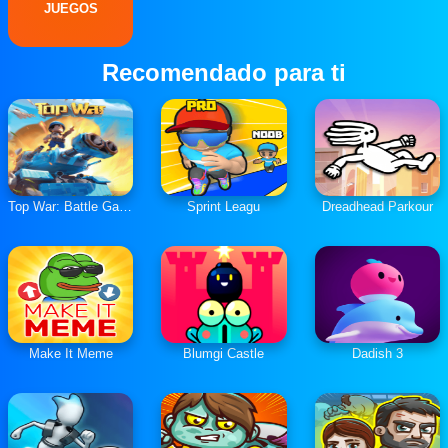
JUEGOS
Recomendado para ti
Top War: Battle Game
Sprint Leagu
Dreadhead Parkour
Make It Meme
Blumgi Castle
Dadish 3