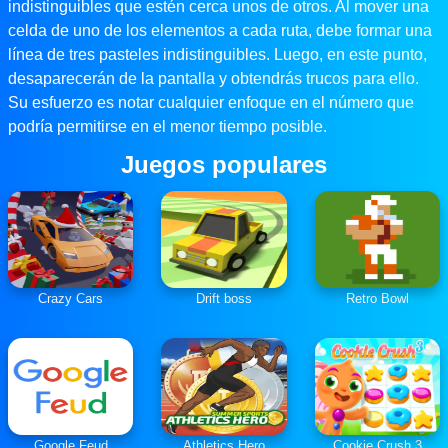
indistinguibles que estén cerca unos de otros. Al mover una
celda de uno de los elementos a cada ruta, debe formar una
línea de tres pasteles indistinguibles. Luego, en este punto,
desaparecerán de la pantalla y obtendrás trucos para ello.
Su esfuerzo es notar cualquier enfoque en el número que
podría permitirse en el menor tiempo posible.
Juegos populares
Crazy Cars
Drift boss
Retro Bowl
Google Feud
Athletics Hero
Cookie Crush 3