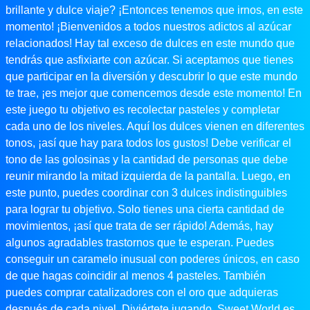
brillante y dulce viaje? ¡Entonces tenemos que irnos, en este
momento! ¡Bienvenidos a todos nuestros adictos al azúcar
relacionados! Hay tal exceso de dulces en este mundo que
tendrás que asfixiarte con azúcar. Si aceptamos que tienes
que participar en la diversión y descubrir lo que este mundo
te trae, ¡es mejor que comencemos desde este momento! En
este juego tu objetivo es recolectar pasteles y completar
cada uno de los niveles. Aquí los dulces vienen en diferentes
tonos, ¡así que hay para todos los gustos! Debe verificar el
tono de las golosinas y la cantidad de personas que debe
reunir mirando la mitad izquierda de la pantalla. Luego, en
este punto, puedes coordinar con 3 dulces indistinguibles
para lograr tu objetivo. Solo tienes una cierta cantidad de
movimientos, ¡así que trata de ser rápido! Además, hay
algunos agradables trastornos que te esperan. Puedes
conseguir un caramelo inusual con poderes únicos, en caso
de que hagas coincidir al menos 4 pasteles. También
puedes comprar catalizadores con el oro que adquieras
después de cada nivel. Diviértete jugando. Sweet World es