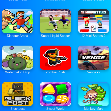
Disaster Arena
Super Liquid Soccer
12 Mini Battles 2
Watermelon Drop
Zombie Rush
Venge.io
Blockpost
Sweet World
Monkey Mart