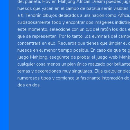
del planeta. Hoy en Mahjong African Dream puedes juga
huesos que yacen en el campo de batalla serán visibles e
a ti. Tendrán dibujos dedicados a una nación como Áfric
cuidadosamente todo y encontrar dos imágenes indisting
este momento, seleccione con un clic del ratón los dos
que se representan. Por lo tanto, los eliminará del camp
concentrará en ello. Recuerda que tienes que limpiar el
huesos en el menor tiempo posible. En caso de que te gu
juego Mahjong, asegúrate de probar el juego web Mahjo
cualquier cosa menos un plan único realzado por brillant
temas y decoraciones muy singulares. Elija cualquier pi
numerosos tipos y comience la fascinante interacción de
dos en dos.