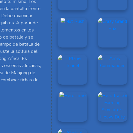
rlo tú mismo. Los
n la pantalla frente
a. Debe examinar
uibles. A partir de
 elementos en los
o de batalla y se
 campo de batalla de
ste la soltura del
ng Africa. Es
es escenas africanas,
eza de Mahjong de
 combinar fichas de