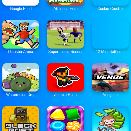
Google Feud
Athletics Hero
Cookie Crush 3
Disaster Arena
Super Liquid Soccer
12 Mini Battles 2
Watermelon Drop
Zombie Rush
Venge.io