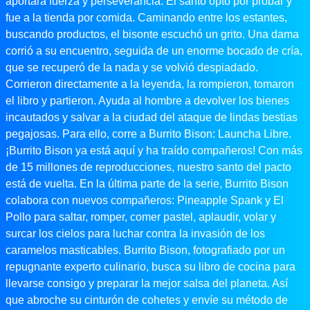
aportará fuerza y ​​perseverancia. El santo optó por probar y
fue a la tienda por comida. Caminando entre los estantes,
buscando productos, el bisonte escuchó un grito. Una dama
corrió a su encuentro, seguida de un enorme bocado de cría,
que se recuperó de la nada y se volvió despiadado.
Corrieron directamente a la leyenda, la rompieron, tomaron
el libro y partieron. Ayuda al hombre a devolver los bienes
incautados y salvar a la ciudad del ataque de lindas bestias
pegajosas. Para ello, corre a Burrito Bison: Launcha Libre.
¡Burrito Bison ya está aquí y ha traído compañeros! Con más
de 15 millones de reproducciones, nuestro santo del pacto
está de vuelta. En la última parte de la serie, Burrito Bison
colabora con nuevos compañeros: Pineapple Spank y El
Pollo para saltar, romper, comer pastel, aplaudir, volar y
surcar los cielos para luchar contra la invasión de los
caramelos masticables. Burrito Bison, fotografiado por un
repugnante experto culinario, busca su libro de cocina para
llevarse consigo y preparar la mejor salsa del planeta. Así
que abroche su cinturón de cohetes y envíe su método de