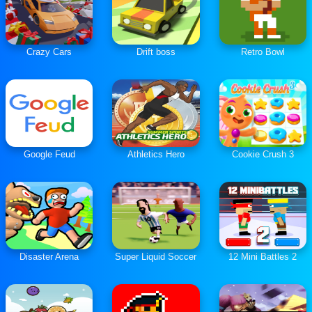
Crazy Cars
Drift boss
Retro Bowl
Google Feud
Athletics Hero
Cookie Crush 3
Disaster Arena
Super Liquid Soccer
12 Mini Battles 2