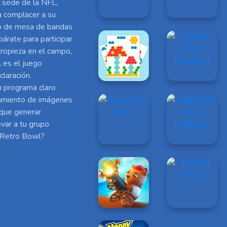
u sede de la NFL,
a complacer a su
go de mesa de bandas
párate para participar
tropieza en el campo,
 es el juego
laración.
n programa claro
atamiento de imágenes
 que generar
evar a tu grupo
n Retro Bowl?