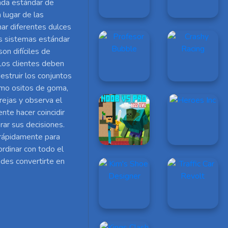
onda estándar de
 lugar de las
ar diferentes dulces
os sistemas estándar
son difíciles de
 Los clientes deben
estruir los conjuntos
omo ositos de goma,
rejas y observa el
nte hacer coincidir
rar sus decisiones.
 rápidamente para
ordinar con todo el
edes convertirte en