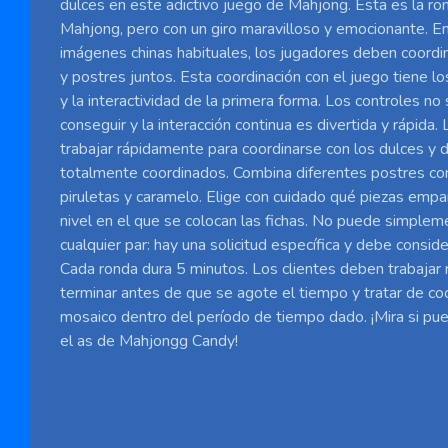
dulces en este adictivo juego de Mahjong. Esta es la r
Mahjong, pero con un giro maravilloso y emocionante. En
imágenes chinas habituales, los jugadores deben coordin
y postres juntos. Esta coordinación con el juego tiene l
y la interactividad de la primera forma. Los controles no 
conseguir y la interacción continua es divertida y rápida.
trabajar rápidamente para coordinarse con los dulces y d
totalmente coordinados. Combina diferentes postres c
piruletas y caramelo. Elige con cuidado qué piezas empa
nivel en el que se colocan las fichas. No puede simpleme
cualquier par: hay una solicitud específica y debe conside
Cada ronda dura 5 minutos. Los clientes deben trabajar
terminar antes de que se agote el tiempo y tratar de co
mosaico dentro del período de tiempo dado. ¡Mira si pu
el as de Mahjongg Candy!