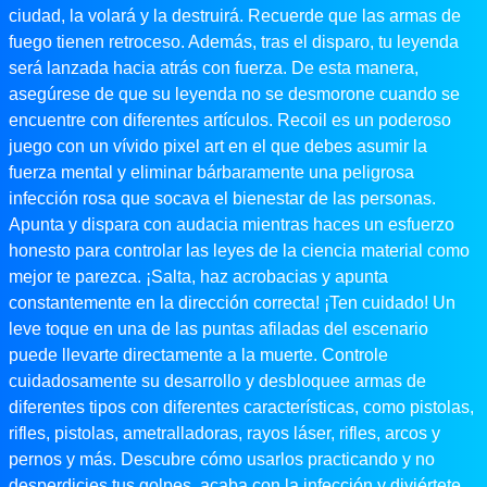
ciudad, la volará y la destruirá. Recuerde que las armas de
fuego tienen retroceso. Además, tras el disparo, tu leyenda
será lanzada hacia atrás con fuerza. De esta manera,
asegúrese de que su leyenda no se desmorone cuando se
encuentre con diferentes artículos. Recoil es un poderoso
juego con un vívido pixel art en el que debes asumir la
fuerza mental y eliminar bárbaramente una peligrosa
infección rosa que socava el bienestar de las personas.
Apunta y dispara con audacia mientras haces un esfuerzo
honesto para controlar las leyes de la ciencia material como
mejor te parezca. ¡Salta, haz acrobacias y apunta
constantemente en la dirección correcta! ¡Ten cuidado! Un
leve toque en una de las puntas afiladas del escenario
puede llevarte directamente a la muerte. Controle
cuidadosamente su desarrollo y desbloquee armas de
diferentes tipos con diferentes características, como pistolas,
rifles, pistolas, ametralladoras, rayos láser, rifles, arcos y
pernos y más. Descubre cómo usarlos practicando y no
desperdicies tus golpes, acaba con la infección y diviértete.