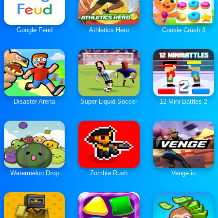
Google Feud
Athletics Hero
Cookie Crush 3
Disaster Arena
Super Liquid Soccer
12 Mini Battles 2
Watermelon Drop
Zombie Rush
Venge.io