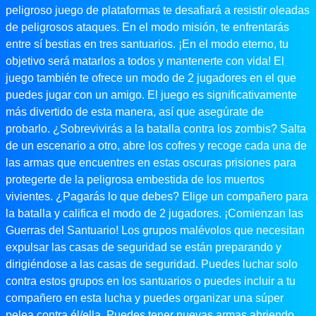
peligroso juego de plataformas te desafiará a resistir oleadas
de peligrosos ataques. En el modo misión, te enfrentarás
entre sí bestias en tres santuarios. ¡En el modo eterno, tu
objetivo será matarlos a todos y mantenerte con vida! El
juego también te ofrece un modo de 2 jugadores en el que
puedes jugar con un amigo. El juego es significativamente
más divertido de esta manera, así que asegúrate de
probarlo. ¿Sobrevivirás a la batalla contra los zombis? Salta
de un escenario a otro, abre los cofres y recoge cada una de
las armas que encuentres en estas oscuras prisiones para
protegerte de la peligrosa embestida de los muertos
vivientes. ¿Pagarás lo que debes? Elige un compañero para
la batalla y califica el modo de 2 jugadores. ¡Comienzan las
Guerras del Santuario! Los grupos malévolos que necesitan
expulsar las casas de seguridad se están preparando y
dirigiéndose a las casas de seguridad. Puedes luchar solo
contra estos grupos en los santuarios o puedes incluir a tu
compañero en esta lucha y puedes organizar una súper
pelea contra él/ella. Puedes tener nuevas armas abriendo