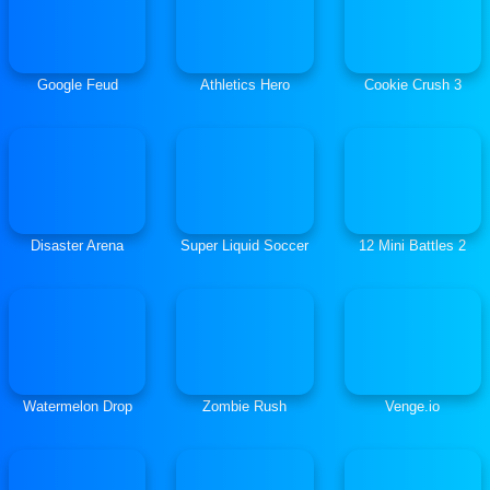
Google Feud
Athletics Hero
Cookie Crush 3
Disaster Arena
Super Liquid Soccer
12 Mini Battles 2
Watermelon Drop
Zombie Rush
Venge.io