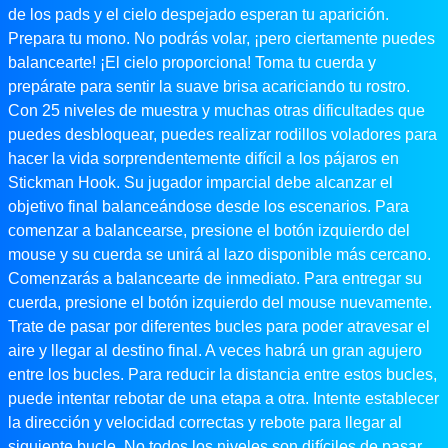
de los pads y el cielo despejado esperan tu aparición.
Prepara tu mono. No podrás volar, ¡pero ciertamente puedes
balancearte! ¡El cielo proporciona! Toma tu cuerda y
prepárate para sentir la suave brisa acariciando tu rostro.
Con 25 niveles de muestra y muchas otras dificultades que
puedes desbloquear, puedes realizar rodillos voladores para
hacer la vida sorprendentemente difícil a los pájaros en
Stickman Hook. Su jugador imparcial debe alcanzar el
objetivo final balanceándose desde los escenarios. Para
comenzar a balancearse, presione el botón izquierdo del
mouse y su cuerda se unirá al lazo disponible más cercano.
Comenzarás a balancearte de inmediato. Para entregar su
cuerda, presione el botón izquierdo del mouse nuevamente.
Trate de pasar por diferentes bucles para poder atravesar el
aire y llegar al destino final. A veces habrá un gran agujero
entre los bucles. Para reducir la distancia entre estos bucles,
puede intentar rebotar de una etapa a otra. Intente establecer
la dirección y velocidad correctas y rebote para llegar al
siguiente bucle. No todos los niveles son difíciles de pasar.