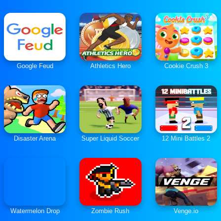
Google Feud
Athletics Hero
Cookie Crush 3
Disaster Arena
Super Liquid Soccer
12 Mini Battles 2
Watermelon Drop
Zombie Rush
Venge.io