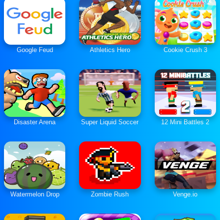
Google Feud
Athletics Hero
Cookie Crush 3
Disaster Arena
Super Liquid Soccer
12 Mini Battles 2
Watermelon Drop
Zombie Rush
Venge.io