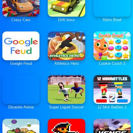
Crazy Cars
Drift boss
Retro Bowl
Google Feud
Athletics Hero
Cookie Crush 3
Disaster Arena
Super Liquid Soccer
12 Mini Battles 2