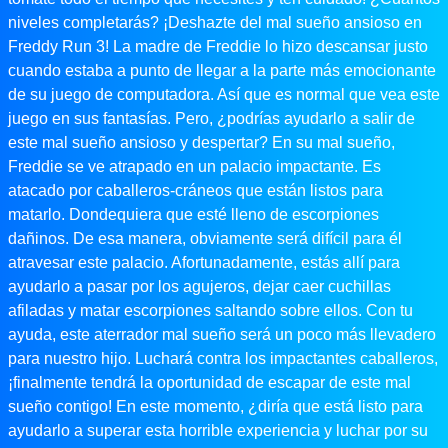
niveles completarás? ¡Deshazte del mal sueño ansioso en
Freddy Run 3! La madre de Freddie lo hizo descansar justo
cuando estaba a punto de llegar a la parte más emocionante
de su juego de computadora. Así que es normal que vea este
juego en sus fantasías. Pero, ¿podrías ayudarlo a salir de
este mal sueño ansioso y despertar? En su mal sueño,
Freddie se ve atrapado en un palacio impactante. Es
atacado por caballeros-cráneos que están listos para
matarlo. Dondequiera que esté lleno de escorpiones
dañinos. De esa manera, obviamente será difícil para él
atravesar este palacio. Afortunadamente, estás allí para
ayudarlo a pasar por los agujeros, dejar caer cuchillas
afiladas y matar escorpiones saltando sobre ellos. Con tu
ayuda, este aterrador mal sueño será un poco más llevadero
para nuestro hijo. Luchará contra los impactantes caballeros,
¡finalmente tendrá la oportunidad de escapar de este mal
sueño contigo! En este momento, ¿diría que está listo para
ayudarlo a superar esta horrible experiencia y luchar por su