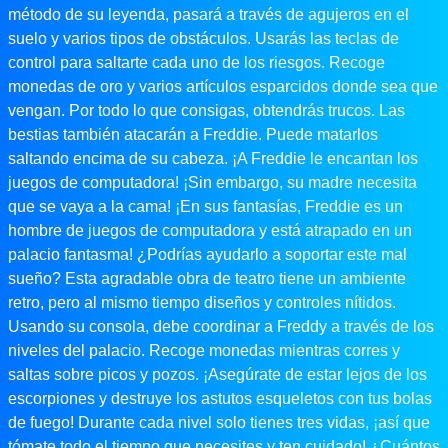
método de su leyenda, pasará a través de agujeros en el
suelo y varios tipos de obstáculos. Usarás las teclas de
control para saltarte cada uno de los riesgos. Recoge
monedas de oro y varios artículos esparcidos donde sea que
vengan. Por todo lo que consigas, obtendrás trucos. Las
bestias también atacarán a Freddie. Puede matarlos
saltando encima de su cabeza. ¡A Freddie le encantan los
juegos de computadora! ¡Sin embargo, su madre necesita
que se vaya a la cama! ¡En sus fantasías, Freddie es un
hombre de juegos de computadora y está atrapado en un
palacio fantasma! ¿Podrías ayudarlo a soportar este mal
sueño? Esta agradable obra de teatro tiene un ambiente
retro, pero al mismo tiempo diseños y controles nítidos.
Usando su consola, debe coordinar a Freddy a través de los
niveles del palacio. Recoge monedas mientras corres y
saltas sobre picos y pozos. ¡Asegúrate de estar lejos de los
escorpiones y destruye los astutos esqueletos con tus bolas
de fuego! Durante cada nivel solo tienes tres vidas, ¡así que
tómate todo el tiempo que necesites y ten cuidado! ¿Cuántos