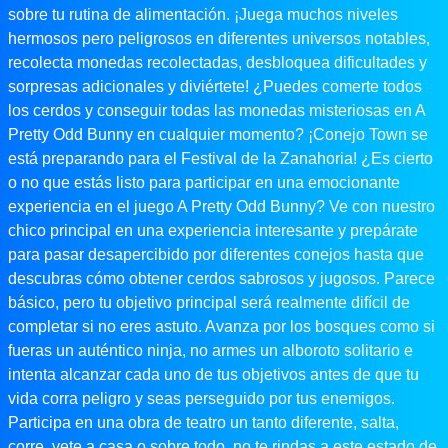
sobre tu rutina de alimentación. ¡Juega muchos niveles
hermosos pero peligrosos en diferentes universos notables,
recolecta monedas recolectadas, desbloquea dificultades y
sorpresas adicionales y diviértete! ¿Puedes comerte todos
los cerdos y conseguir todas las monedas misteriosas en A
Pretty Odd Bunny en cualquier momento? ¡Conejo Town se
está preparando para el Festival de la Zanahoria! ¿Es cierto
o no que estás listo para participar en una emocionante
experiencia en el juego A Pretty Odd Bunny? Ve con nuestro
chico principal en una experiencia interesante y prepárate
para pasar desapercibido por diferentes conejos hasta que
descubras cómo obtener cerdos sabrosos y jugosos. Parece
básico, pero tu objetivo principal será realmente difícil de
completar si no eres astuto. Avanza por los bosques como si
fueras un auténtico ninja, no armes un alboroto solitario e
intenta alcanzar cada uno de tus objetivos antes de que tu
vida corra peligro y seas perseguido por tus enemigos.
Participa en una obra de teatro un tanto diferente, salta,
corre, vete a casa o sobre todo, no te rindas a este estado de