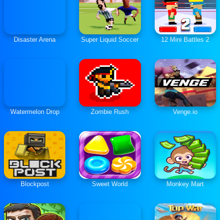
Disaster Arena
Super Liquid Soccer
12 Mini Battles 2
Watermelon Drop
Zombie Rush
Venge.io
Blockpost
Sweet World
Monkey Mart