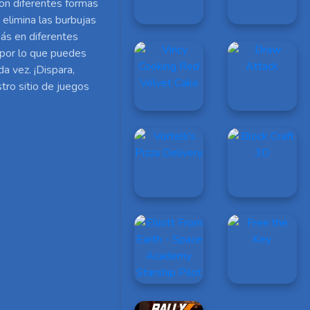
on diferentes formas
 elimina las burbujas
más en diferentes
, por lo que puedes
a vez. ¡Dispara,
tro sitio de juegos