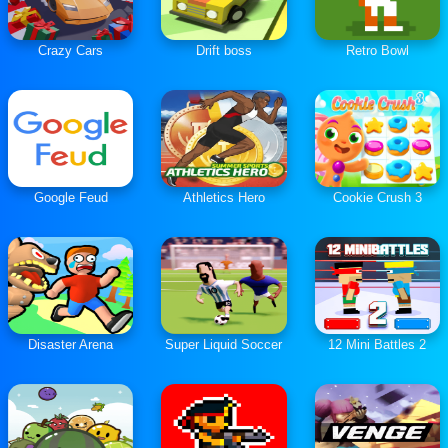
Crazy Cars
Drift boss
Retro Bowl
Google Feud
Athletics Hero
Cookie Crush 3
Disaster Arena
Super Liquid Soccer
12 Mini Battles 2