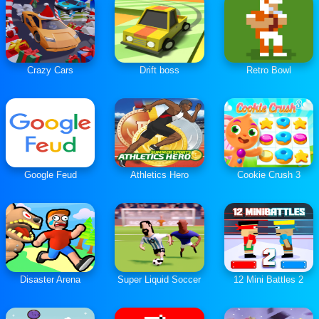
Crazy Cars
Drift boss
Retro Bowl
Google Feud
Athletics Hero
Cookie Crush 3
Disaster Arena
Super Liquid Soccer
12 Mini Battles 2