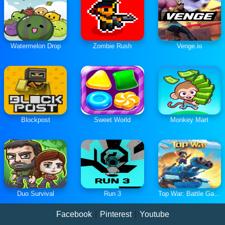
Watermelon Drop
Zombie Rush
Venge.io
Blockpost
Sweet World
Monkey Mart
Duo Survival
Run 3
Top War: Battle Game
Facebook
|
Pinterest
|
Youtube