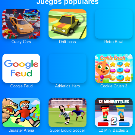
Juegos populares
Crazy Cars
Drift boss
Retro Bowl
Google Feud
Athletics Hero
Cookie Crush 3
Disaster Arena
Super Liquid Soccer
12 Mini Battles 2