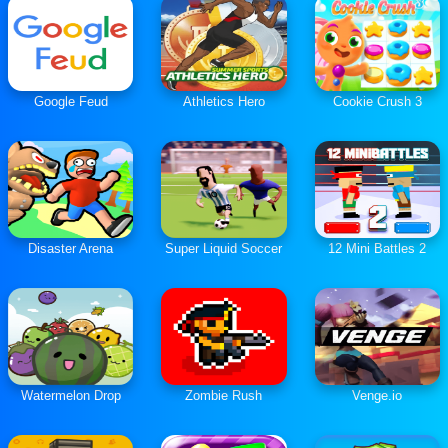
Google Feud
Athletics Hero
Cookie Crush 3
Disaster Arena
Super Liquid Soccer
12 Mini Battles 2
Watermelon Drop
Zombie Rush
Venge.io