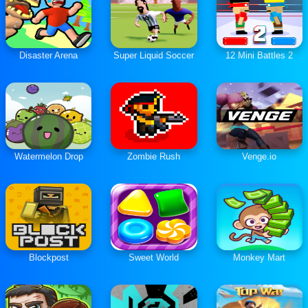
Disaster Arena
Super Liquid Soccer
12 Mini Battles 2
Watermelon Drop
Zombie Rush
Venge.io
Blockpost
Sweet World
Monkey Mart