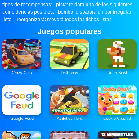
tipos de recompensas: - pista: te dará una de las siguientes
coincidencias posibles, - bomba: disparará un par irregular
listo, - reorganizará: moverá todas las fichas listas
Juegos populares
Crazy Cars
Drift boss
Retro Bowl
Google Feud
Athletics Hero
Cookie Crush 3