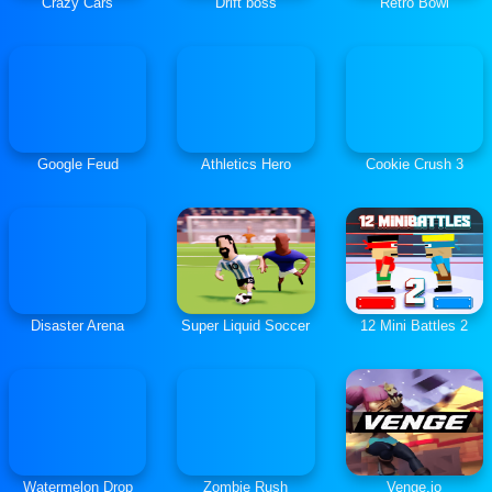
Crazy Cars
Drift boss
Retro Bowl
Google Feud
Athletics Hero
Cookie Crush 3
Disaster Arena
Super Liquid Soccer
12 Mini Battles 2
Watermelon Drop
Zombie Rush
Venge.io