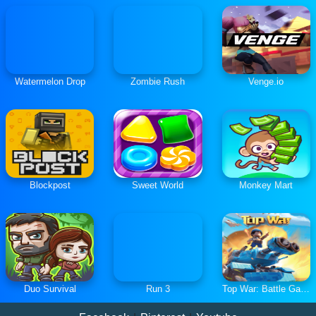
Watermelon Drop
Zombie Rush
Venge.io
Blockpost
Sweet World
Monkey Mart
Duo Survival
Run 3
Top War: Battle Game