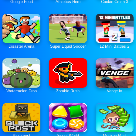
Google Feud
Athletics Hero
Cookie Crush 3
Disaster Arena
Super Liquid Soccer
12 Mini Battles 2
Watermelon Drop
Zombie Rush
Venge.io
Blockpost
Sweet World
Monkey Mart