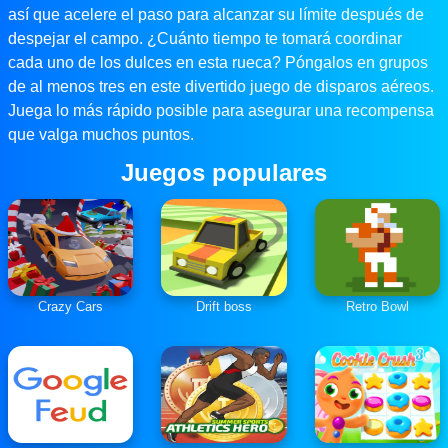
así que acelere el paso para alcanzar su límite después de
despejar el campo. ¿Cuánto tiempo te tomará coordinar
cada uno de los dulces en esta rueca? Póngalos en grupos
de al menos tres en este divertido juego de disparos aéreos.
Juega lo más rápido posible para asegurar una recompensa
que valga muchos puntos.
Juegos populares
Crazy Cars
Drift boss
Retro Bowl