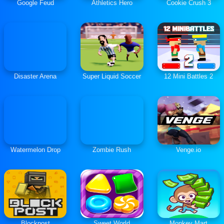
Google Feud
Athletics Hero
Cookie Crush 3
Disaster Arena
Super Liquid Soccer
12 Mini Battles 2
Watermelon Drop
Zombie Rush
Venge.io
Blockpost
Sweet World
Monkey Mart