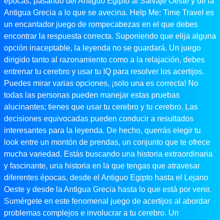
épocas, pasando del Antiguo Egipto al Salvaje Oeste y de la
Antigua Grecia a lo que se avecina. Help Me: Time Travel es
un encantador juego de rompecabezas en el que debes
encontrar la respuesta correcta. Suponiendo que elija alguna
opción inaceptable, la leyenda no se guardará. Un juego
dirigido tanto al razonamiento como a la relajación, debes
entrenar tu cerebro y usar tu IQ para resolver los acertijos.
Puedes mirar varias opciones, ¡solo una es correcta! No
todas las personas pueden manejar estas pruebas
alucinantes; tienes que usar tu cerebro y tu cerebro. Las
decisiones equivocadas pueden conducir a resultados
interesantes para la leyenda. De hecho, querrás elegir tu
look entre un montón de prendas, un conjunto que te ofrece
mucha variedad. Estás buscando una historia extraordinaria
y fascinante, una historia en la que tengas que atravesar
diferentes épocas, desde el Antiguo Egipto hasta el Lejano
Oeste y desde la Antigua Grecia hasta lo que está por venir.
Sumérgete en este fenomenal juego de acertijos al abordar
problemas complejos e involucrar a tu cerebro. Un