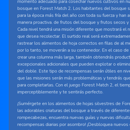
momento adecuado para cosechar nuevos cultivos en nu
bosque en Forest Match 2. Los habitantes del bosque 
para la época más fría del año con toda su fuerza y ​​han
manera proactiva. de frutos del bosque y frutos secos y 
Cada nivel tendrá una misión diferente que mostrará el 
que desea recolectar. El surtido real será extremadamen
rastrear los alimentos de hoja correctos en filas de al m
por lo tanto, se moverán a su contenedor. En el caso d
crear una columna más larga, también obtendrás product
excepcionales adicionales que pueden explotar o elimina
del doble. Este tipo de recompensas serán útiles en niv
que las misiones serán más problemáticas y tendrás qu
para completarlas. Con el juego Forest Match 2, el tiem
imperceptiblemente y te sentirás perfecto.
¡Sumérgete en los alimentos de hojas silvestres de Fore
las adorables criaturas del bosque a través de diferente
rompecabezas, encuentra nuevas guías y nuevas dificult
recompensas diarias por asombro! ¡Desbloquea nuevos