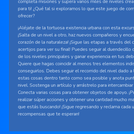
completa misiones y supera varios miles de niveles cr
para ti! ¿Qué tal si exploramos lo que este juego de com
ofrecer?
¡Aléjate de la tortuosa existencia urbana con esta excur
¡Salta de un nivel a otro, haz nuevos compañeros y encue
corazón de la naturaleza! ¡Sigue las etapas a través del
acertijos para ver su final! Puedes seguir al duendecillo
de los niveles principales y ganar experiencia en tus d
Quiere que hagas coincidir al menos tres elementos indi
conseguirlos. Debes seguir el recorrido del nivel dado a 
estas cosas dentro tanto como sea posible y anota pun
nivel. Sostenga un artículo y arrástrelo para intercambiar
Conecta varias cosas para obtener objetos de apoyo. ¡P
realizar súper acciones y obtener una cantidad mucho m
que estás buscando! ¡Sigue regresando y reclama cada u
recompensas que te esperan!