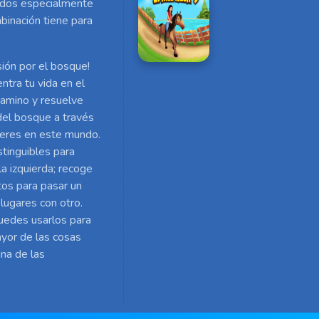
eados especialmente
binación tiene para
sión por el bosque!
ntra tu vida en el
 camino y resuelve
 del bosque a través
eberes en este mundo.
stinguibles para
la izquierda; recoge
tos para pasar un
 lugares con otro.
uedes usarlos para
ayor de las cosas
na de las