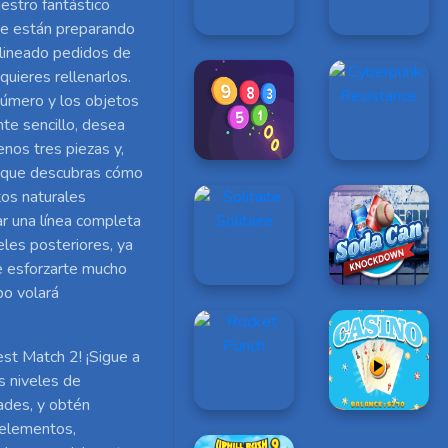
estro fantástico
se están preparando
 alineado pedidos de
quieres rellenarlos.
número y los objetos
te sencillo, desea
enos tres piezas y,
e que descubras cómo
os naturales
r una línea completa
eles posteriores, ya
e esforzarte mucho
po volará
st Match 2! ¡Sigue a
s niveles de
ades, y obtén
 elementos,