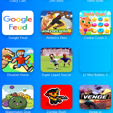
Crazy Cars
Drift boss
Retro Bowl
Google Feud
Athletics Hero
Cookie Crush 3
Disaster Arena
Super Liquid Soccer
12 Mini Battles 2
Watermelon Drop
Zombie Rush
Venge.io