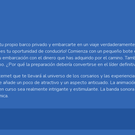
 tu propio barco privado y embarcarte en un viaje verdaderamente
a es tu oportunidad de conducirlo! Comienza con un pequeño bote
u embarcación con el dinero que has adquirido por el camino. Ta
o. ¿Por qué la preparación debería convertirse en el líder definit
ernet que te llevará al universo de los corsarios y las experienci
e añade un poco de atractivo y un aspecto anticuado. La animación
 en curso sea realmente intrigante y estimulante. La banda sonor
nica.