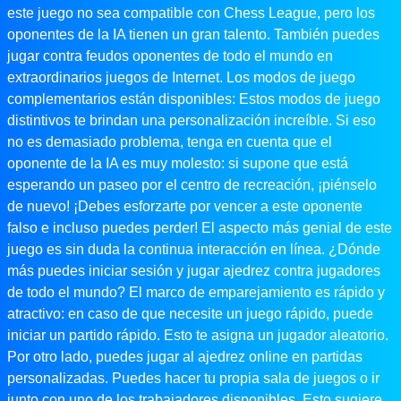
este juego no sea compatible con Chess League, pero los
oponentes de la IA tienen un gran talento. También puedes
jugar contra feudos oponentes de todo el mundo en
extraordinarios juegos de Internet. Los modos de juego
complementarios están disponibles: Estos modos de juego
distintivos te brindan una personalización increíble. Si eso
no es demasiado problema, tenga en cuenta que el
oponente de la IA es muy molesto: si supone que está
esperando un paseo por el centro de recreación, ¡piénselo
de nuevo! ¡Debes esforzarte por vencer a este oponente
falso e incluso puedes perder! El aspecto más genial de este
juego es sin duda la continua interacción en línea. ¿Dónde
más puedes iniciar sesión y jugar ajedrez contra jugadores
de todo el mundo? El marco de emparejamiento es rápido y
atractivo: en caso de que necesite un juego rápido, puede
iniciar un partido rápido. Esto te asigna un jugador aleatorio.
Por otro lado, puedes jugar al ajedrez online en partidas
personalizadas. Puedes hacer tu propia sala de juegos o ir
junto con uno de los trabajadores disponibles. Esto sugiere