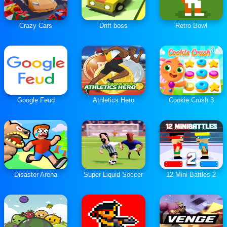
Crazy Cars
Drift boss
Retro Bowl
Google Feud
Athletics Hero
Cookie Crush 3
Disaster Arena
Super Liquid Soccer
12 Mini Battles 2