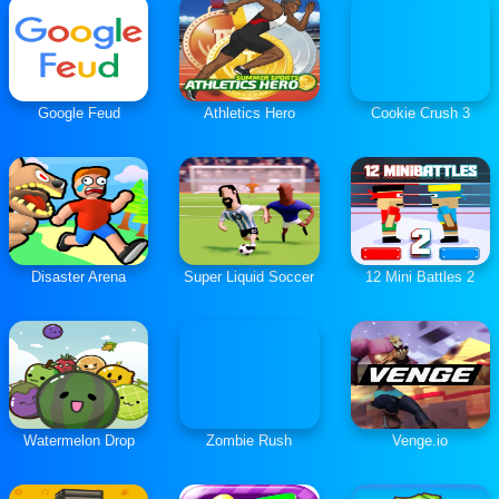
Google Feud
Athletics Hero
Cookie Crush 3
Disaster Arena
Super Liquid Soccer
12 Mini Battles 2
Watermelon Drop
Zombie Rush
Venge.io