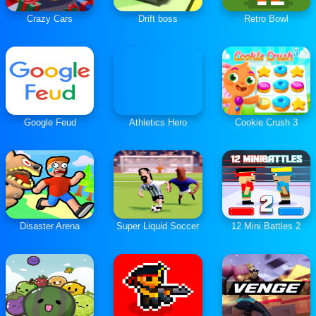
Crazy Cars
Drift boss
Retro Bowl
Google Feud
Athletics Hero
Cookie Crush 3
Disaster Arena
Super Liquid Soccer
12 Mini Battles 2