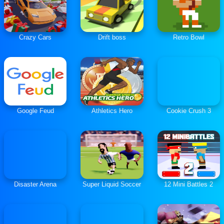
Crazy Cars
Drift boss
Retro Bowl
Google Feud
Athletics Hero
Cookie Crush 3
Disaster Arena
Super Liquid Soccer
12 Mini Battles 2