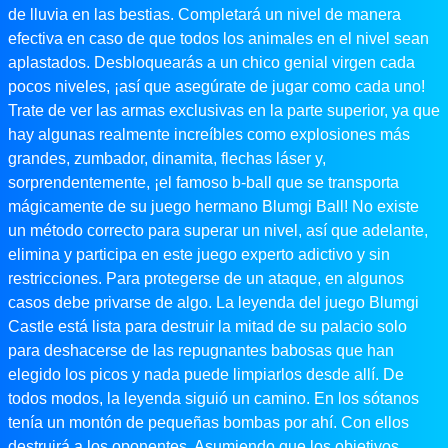
de lluvia en las bestias. Completará un nivel de manera
efectiva en caso de que todos los animales en el nivel sean
aplastados. Desbloquearás a un chico genial virgen cada
pocos niveles, ¡así que asegúrate de jugar como cada uno!
Trate de ver las armas exclusivas en la parte superior, ya que
hay algunas realmente increíbles como explosiones más
grandes, zumbador, dinamita, flechas láser y,
sorprendentemente, ¡el famoso b-ball que se transporta
mágicamente de su juego hermano Blumgi Ball! No existe
un método correcto para superar un nivel, así que adelante,
elimina y participa en este juego experto adictivo y sin
restricciones. Para protegerse de un ataque, en algunos
casos debe privarse de algo. La leyenda del juego Blumgi
Castle está lista para destruir la mitad de su palacio solo
para deshacerse de las repugnantes babosas que han
elegido los picos y nada puede limpiarlos desde allí. De
todos modos, la leyenda siguió un camino. En los sótanos
tenía un montón de pequeñas bombas por ahí. Con ellos
destruirá a los oponentes. Asumiendo que los objetivos