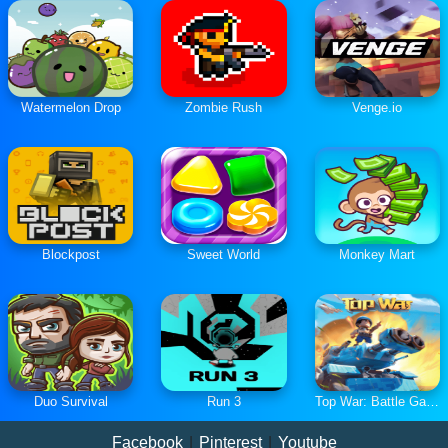
Watermelon Drop
Zombie Rush
Venge.io
Blockpost
Sweet World
Monkey Mart
Duo Survival
Run 3
Top War: Battle Game
Facebook
|
Pinterest
|
Youtube