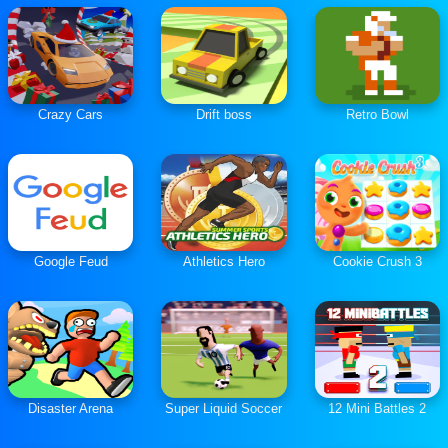
Crazy Cars
Drift boss
Retro Bowl
Google Feud
Athletics Hero
Cookie Crush 3
Disaster Arena
Super Liquid Soccer
12 Mini Battles 2