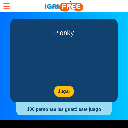
☰
Plonky
Jugar
100 personas les gustó este juego