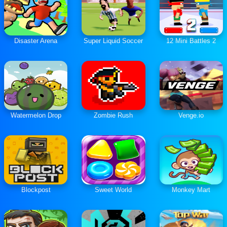
Disaster Arena
Super Liquid Soccer
12 Mini Battles 2
Watermelon Drop
Zombie Rush
Venge.io
Blockpost
Sweet World
Monkey Mart