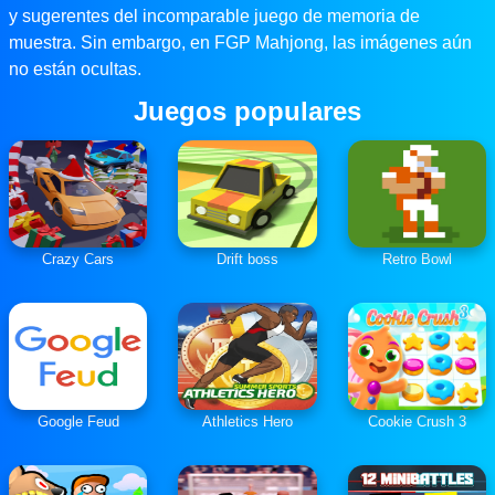
y sugerentes del incomparable juego de memoria de
muestra. Sin embargo, en FGP Mahjong, las imágenes aún
no están ocultas.
Juegos populares
Crazy Cars
Drift boss
Retro Bowl
Google Feud
Athletics Hero
Cookie Crush 3