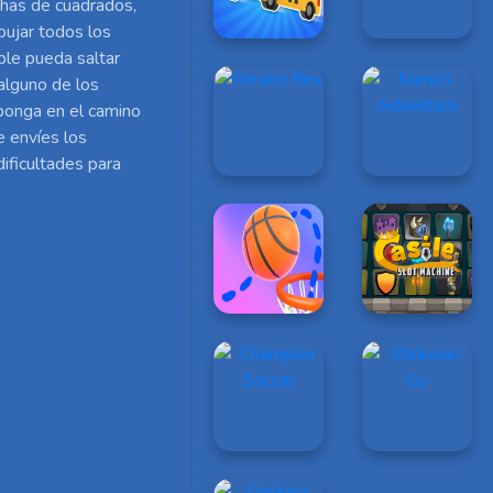
chas de cuadrados,
pujar todos los
able pueda saltar
 alguno de los
rponga en el camino
e envíes los
ificultades para