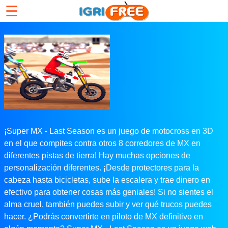
☰
¡Super MX - Last Season es un juego de motocross en 3D
en el que compites contra otros 8 corredores de MX en
diferentes pistas de tierra! Hay muchas opciones de
personalización diferentes. ¡Desde protectores para la
cabeza hasta bicicletas, sube la escalera y trae dinero en
efectivo para obtener cosas más geniales! Si no sientes el
alma cruel, también puedes subir y ver qué trucos puedes
hacer. ¿Podrás convertirte en piloto de MX definitivo en