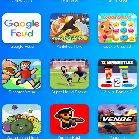
Crazy Cars
Drift boss
Retro Bowl
Google Feud
Athletics Hero
Cookie Crush 3
Disaster Arena
Super Liquid Soccer
12 Mini Battles 2
Watermelon Drop
Zombie Rush
Venge.io