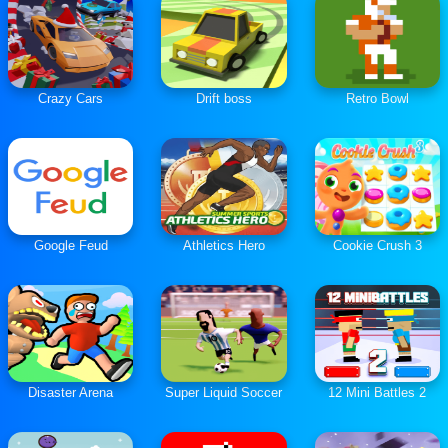
Crazy Cars
Drift boss
Retro Bowl
Google Feud
Athletics Hero
Cookie Crush 3
Disaster Arena
Super Liquid Soccer
12 Mini Battles 2