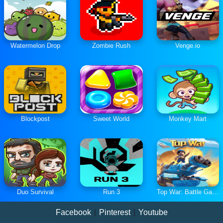
Watermelon Drop
Zombie Rush
Venge.io
Blockpost
Sweet World
Monkey Mart
Duo Survival
Run 3
Top War: Battle Game
Facebook
|
Pinterest
|
Youtube