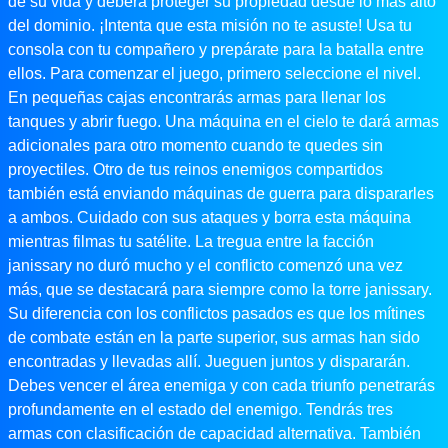
de su vida y deberá proteger su propiedad desde lo más alto
del dominio. ¡Intenta que esta misión no te asuste! Usa tu
consola con tu compañero y prepárate para la batalla entre
ellos. Para comenzar el juego, primero seleccione el nivel.
En pequeñas cajas encontrarás armas para llenar los
tanques y abrir fuego. Una máquina en el cielo te dará armas
adicionales para otro momento cuando te quedes sin
proyectiles. Otro de tus reinos enemigos compartidos
también está enviando máquinas de guerra para dispararles
a ambos. Cuidado con sus ataques y borra esta máquina
mientras filmas tu satélite. La tregua entre la facción
janissary no duró mucho y el conflicto comenzó una vez
más, que se destacará para siempre como la torre janissary.
Su diferencia con los conflictos pasados ​​es que los mítines
de combate están en la parte superior, sus armas han sido
encontradas y llevadas allí. Jueguen juntos y dispararán.
Debes vencer el área enemiga y con cada triunfo penetrarás
profundamente en el estado del enemigo. Tendrás tres
armas con clasificación de capacidad alternativa. También