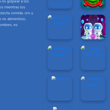
a no golpear a los
os mientras los
olecta comida, oro y
o no alimenticio,
zombies, es