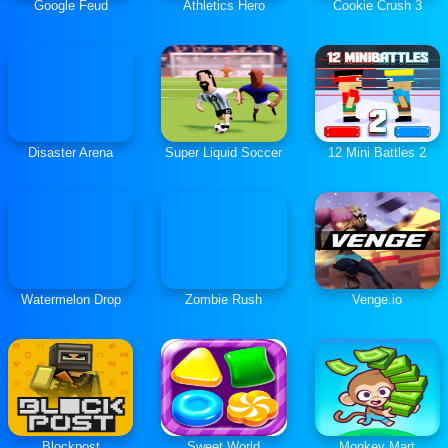
Google Feud
Athletics Hero
Cookie Crush 3
Disaster Arena
Super Liquid Soccer
12 Mini Battles 2
Watermelon Drop
Zombie Rush
Venge.io
Blockpost
Sweet World
Monkey Mart