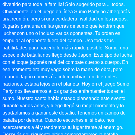
divertido para toda la familia! Solo sugerido para ... todos.
Obviamente, en el juego en línea Sumo Party no albergarás
una reunión, pero sí una verdadera rivalidad en los juegos.
Jugarás para una de las garras de sumo que tendrán que
luchar con uno o incluso varios oponentes. Tu orden es
empujar al oponente fuera del campo. Usa todas tus
habilidades para hacerlo lo más rápido posible. Sumo: una
especie de batalla nos llegó desde Japón. Este tipo de lucha
con el toque japonés real del combate cuerpo a cuerpo. En
ese momento era muy vago sobre la mano de obra, pero
cuando Japón comenzó a intercambiar con diferentes
naciones, estaba lejos en el planeta. Hoy en el juego Sumo
Party nos llevaremos a los grandes enfrentamientos en el
sumo. Nuestro santo había estado planeando este evento
durante varios años, y luego llegó su mejor momento y lo
ayudaríamos a ganar este desafío. Tenemos un campo de
batalla por delante. Cuando escuches el silbato, nos
acercaremos a él y tendremos tu lugar frente al enemigo.
Después del siguiente pitido comenzaremos la batalla.