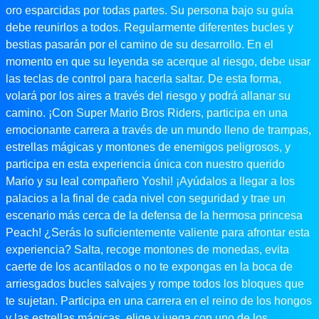
oro esparcidas por todas partes. Su persona bajo su guía
debe reunirlos a todos. Regularmente diferentes bucles y
bestias pasarán por el camino de su desarrollo. En el
momento en que su leyenda se acerque al riesgo, debe usar
las teclas de control para hacerla saltar. De esta forma,
volará por los aires a través del riesgo y podrá allanar su
camino. ¡Con Super Mario Bros Riders, participa en una
emocionante carrera a través de un mundo lleno de trampas,
estrellas mágicas y montones de enemigos peligrosos, y
participa en esta experiencia única con nuestro querido
Mario y su leal compañero Yoshi! ¡Ayúdalos a llegar a los
palacios a la final de cada nivel con seguridad y trae un
escenario más cerca de la defensa de la hermosa princesa
Peach! ¿Serás lo suficientemente valiente para afrontar esta
experiencia? Salta, recoge montones de monedas, evita
caerte de los acantilados o no te expongas en la boca de
arriesgados bucles salvajes y rompe todos los bloques que
te sujetan. Participa en una carrera en el reino de los hongos
y las estrellas mágicas, elige y juega con uno de los