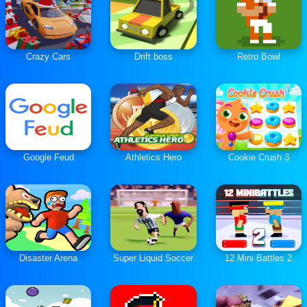
Crazy Cars
Drift boss
Retro Bowl
Google Feud
Athletics Hero
Cookie Crush 3
Disaster Arena
Super Liquid Soccer
12 Mini Battles 2