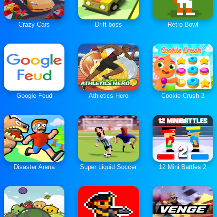
Crazy Cars
Drift boss
Retro Bowl
Google Feud
Athletics Hero
Cookie Crush 3
Disaster Arena
Super Liquid Soccer
12 Mini Battles 2