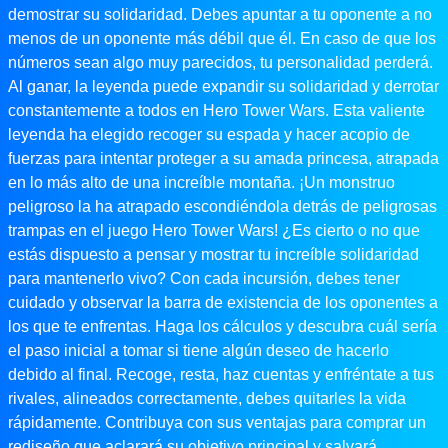
demostrar su solidaridad. Debes apuntar a tu oponente a no
menos de un oponente más débil que él. En caso de que los
números sean algo muy parecidos, tu personalidad perderá.
Al ganar, la leyenda puede expandir su solidaridad y derrotar
constantemente a todos en Hero Tower Wars. Esta valiente
leyenda ha elegido recoger su espada y hacer acopio de
fuerzas para intentar proteger a su amada princesa, atrapada
en lo más alto de una increíble montaña. ¡Un monstruo
peligroso la ha atrapado escondiéndola detrás de peligrosas
trampas en el juego Hero Tower Wars! ¿Es cierto o no que
estás dispuesto a pensar y mostrar tu increíble solidaridad
para mantenerlo vivo? Con cada incursión, debes tener
cuidado y observar la barra de existencia de los oponentes a
los que te enfrentas. Haga los cálculos y descubra cuál sería
el paso inicial a tomar si tiene algún deseo de hacerlo
debido al final. Recoge, resta, haz cuentas y enfréntate a tus
rivales, alineados correctamente, debes quitarles la vida
rápidamente. Contribuya con sus ventajas para comprar un
rediseño que aclarará su objetivo principal y salvará